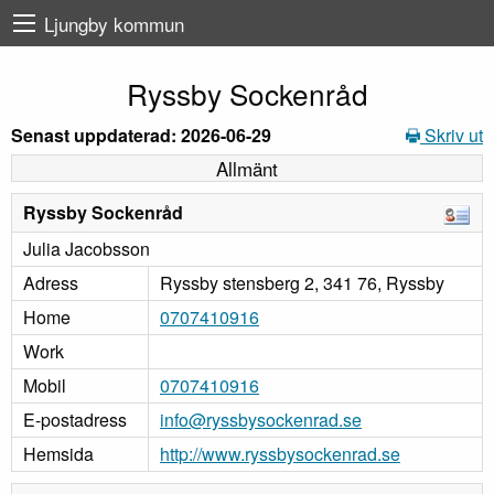
Ljungby kommun
Ryssby Sockenråd
Senast uppdaterad: 2026-06-29
Skriv ut
Allmänt
Ryssby Sockenråd
Julia Jacobsson
Adress
Ryssby stensberg 2, 341 76, Ryssby
Home
0707410916
Work
Mobil
0707410916
E-postadress
info@ryssbysockenrad.se
Hemsida
http://www.ryssbysockenrad.se