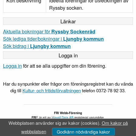
Kort beskrivning
ideella föreningar för utvecklingen av
Ryssby socken.
Länkar
Aktuella bokningar för
Ryssby Sockenråd
Sök lediga tider/bokningar i
Ljungby kommun
Sök bidrag i
Ljungby kommun
Logga in
Logga in
för att se alla uppgifter om din förening.
Har du synpunkter eller frågor om föreningsregistret kan du vända
dig till
Kultur- och fritidsförvaltningen
telefon 0372-78 92 33.
FRI Webb-Förening
®
FRI
är ett av
Idavall Data AB
registrerat varumärke.
Webbplatsen använder sig av kakor (cookies).
Om kakor på
Tillgänglighetsredogörelse
v 5.2.28
webbplatsen
Godkänn nödvändiga kakor