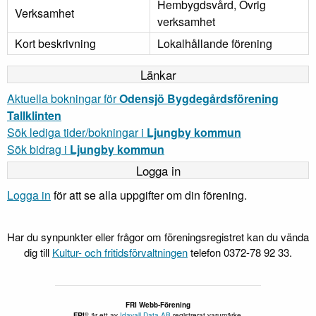
Hembygdsvård, Övrig
Verksamhet
verksamhet
Kort beskrivning
Lokalhållande förening
Länkar
Aktuella bokningar för
Odensjö Bygdegårdsförening
Tallklinten
Sök lediga tider/bokningar i
Ljungby kommun
Sök bidrag i
Ljungby kommun
Logga in
Logga in
för att se alla uppgifter om din förening.
Har du synpunkter eller frågor om föreningsregistret kan du vända
dig till
Kultur- och fritidsförvaltningen
telefon 0372-78 92 33.
FRI Webb-Förening
®
FRI
är ett av
Idavall Data AB
registrerat varumärke.