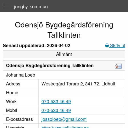
Ljungby kommun
Odensjö Bygdegårdsförening
Tallklinten
Senast uppdaterad: 2026-04-02
Skriv ut
Allmänt
Odensjö Bygdegårdsförening Tallklinten
Johanna Loeb
Adress
Westregård Torarp 2, 341 72, Lidhult
Home
Work
070-533 46 49
Mobil
070-533 46 49
E-postadress
jossoloeb@gmail.com
Hemsida
http://www.tallklinten.se